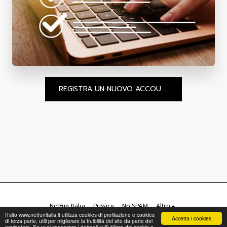
REGISTRA UN NUOVO ACCOUNT
NetFun Italia
Privacy
No SPAM
Altro
Il sito www.netfunitalia.it utilizza cookies di profilazione e cookies
Accetta i cookies
di terza parte, utili per migliorare la fruibilità del sito da parte del
Copyright © 2026 Tutti i diritti riservati -
NetFun Italia srl
navigatore. Se vuoi conoscere i dettagli sull’utilizzo dei cookie e