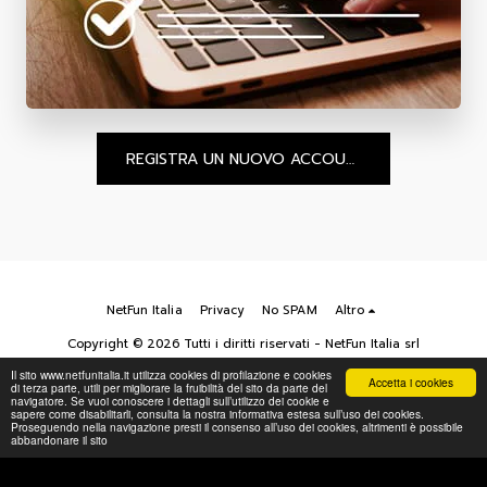
REGISTRA UN NUOVO ACCOUNT
NetFun Italia
Privacy
No SPAM
Altro
Copyright © 2026 Tutti i diritti riservati -
NetFun Italia srl
Dati societari
Il sito www.netfunitalia.it utilizza cookies di profilazione e cookies
Accetta i cookies
di terza parte, utili per migliorare la fruibilità del sito da parte del
navigatore. Se vuoi conoscere i dettagli sull’utilizzo dei cookie e
sapere come disabilitarli, consulta la nostra informativa estesa sull’uso dei cookies.
Proseguendo nella navigazione presti il consenso all’uso dei cookies, altrimenti è possibile
abbandonare il sito